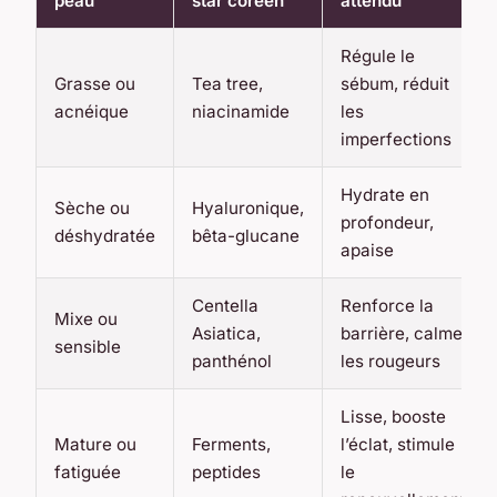
peau
star coréen
attendu
Régule le
Grasse ou
Tea tree,
sébum, réduit
acnéique
niacinamide
les
imperfections
Hydrate en
Sèche ou
Hyaluronique,
profondeur,
déshydratée
bêta-glucane
apaise
Centella
Renforce la
Mixe ou
Asiatica,
barrière, calme
sensible
panthénol
les rougeurs
Lisse, booste
Mature ou
Ferments,
l’éclat, stimule
fatiguée
peptides
le